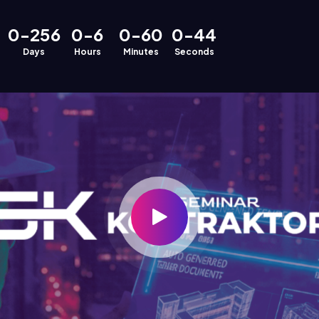
0
-
2
5
6
0
-
6
0
-
6
0
0
-
4
7
Days
Hours
Minutes
Seconds