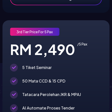
3rd Tier Price For 5 Pax
RM 2,490
/5 Pax
5 Tiket Seminar
50 Mata CCD & 15 CPD
Tatacara Perolehan JKR & MPAJ
AI Automate Proses Tender