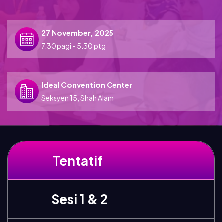
27 November, 2025
7.30 pagi - 5.30 ptg
Ideal Convention Center
Seksyen 15, Shah Alam
Tentatif
Sesi 1 & 2